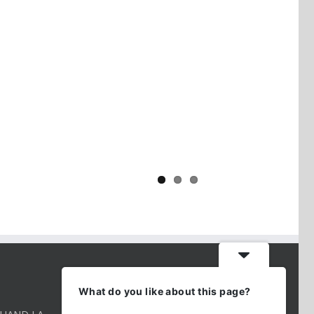
Yaïr Golan : une démocratie pour
un seul camp
CONTACT INFO
What do you like about this page?