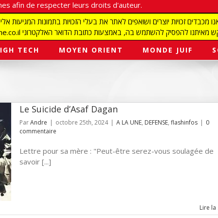
es afin de respecter leurs droits d'auteur.
redaction@israelmagazine.co.il סיק להשתמש בה, באמצעות כתובת הדואר האלקטרוני
IGH TECH
MOYEN ORIENT
MONDE JUIF
S
Le Suicide d’Asaf Dagan
Par
Andre
|
octobre 25th, 2024
|
A LA UNE
,
DEFENSE
,
flashinfos
|
0
commentaire
Lettre pour sa mère : "Peut-être serez-vous soulagée de
savoir [...]
Lire la