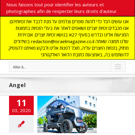
Nous faisons tout pour identifier les auteurs et
photographes afin de respecter leurs droits d'auteur.
אנו עושים הכל כדי לזהות סופרים וצלמים על מנת לכבד את זכויותיהם.
אנו מכבדים זכויות יוצרים ושואפים לאתר את בעלי הזכויות בתמונות
המגיעות אלינו כנדרש בסעיף 27א בנושא זכויות יוצרים. אם זיהית
בשידורים redaction@israelmagazine.co.il שלנו תמונה שאתה
מחזיק בזכויות היוצרים עליה, תוכל לפנות אלינו ולבקש מאיתנו להפסיק
להשתמש בה, באמצעות כתובת הדואר האלקטרוני
Aller à...
Angel
ne voiture
11
enne qui résout
03, 2020
problèmes de
tionnement
cart
A LA UNE
ITES
ECONOMIE
ections
flashinfos