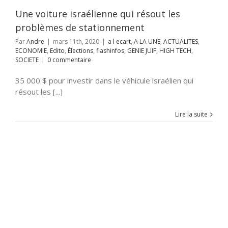
JUIF
HIGH TECH
Une voiture israélienne qui résout les
SOCIETE
problèmes de stationnement
Par
Andre
|
mars 11th, 2020
|
a l ecart
,
A LA UNE
,
ACTUALITES
,
ECONOMIE
,
Edito
,
Élections
,
flashinfos
,
GENIE JUIF
,
HIGH TECH
,
SOCIETE
|
0 commentaire
35 000 $ pour investir dans le véhicule israélien qui
résout les [...]
Lire la suite