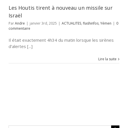
Les Houtis tirent à nouveau un missile sur
Israël
Par
Andre
|
janvier 3rd, 2025
|
ACTUALITES
,
flashinfos
,
Yémen
|
0
commentaire
Il était exactement 4h34 du matin lorsque les sirènes
d’alertes [...]
Lire la suite