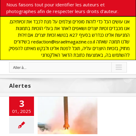
Nous faisons tout pour identifier les auteurs et
photographes afin de respecter leurs droits d'auteur.
אנו עושים הכל כדי לזהות סופרים וצלמים על מנת לכבד את זכויותיהם.
אנו מכבדים זכויות יוצרים ושואפים לאתר את בעלי הזכויות בתמונות
המגיעות אלינו כנדרש בסעיף 27א בנושא זכויות יוצרים. אם זיהית
בשידורים redaction@israelmagazine.co.il שלנו תמונה שאתה
מחזיק בזכויות היוצרים עליה, תוכל לפנות אלינו ולבקש מאיתנו להפסיק
להשתמש בה, באמצעות כתובת הדואר האלקטרוני
Aller à...
Alertes
3
outis tirent à
01, 2025
 un missile sur
Israël
LITES
flashinfos
Yémen