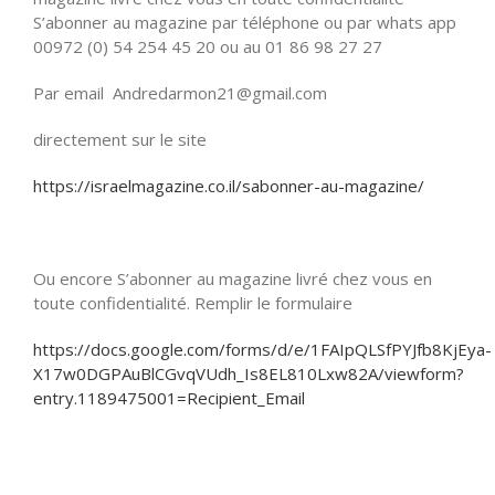
S’abonner au magazine par téléphone ou par whats app
00972 (0) 54 254 45 20 ou au 01 86 98 27 27
Par email Andredarmon21@gmail.com
directement sur le site
https://israelmagazine.co.il/sabonner-au-magazine/
Ou encore S’abonner au magazine livré chez vous en
toute confidentialité. Remplir le formulaire
https://docs.google.com/forms/d/e/1FAIpQLSfPYJfb8KjEya-
X17w0DGPAuBlCGvqVUdh_Is8EL810Lxw82A/viewform?
entry.1189475001=Recipient_Email