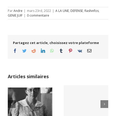
Par
Andre
|
mars 23rd, 2022
|
A LA UNE
,
DEFENSE
,
flashinfos
,
GENIE JUIF
|
0 commentaire
Partagez cet article, choisissez votre plateforme
Facebook
Twitter
Reddit
LinkedIn
WhatsApp
Tumblr
Pinterest
Vk
Email
Articles similaires
Yaïr Golan : une
Netflix Field of
démocratie pour
Dreams (1989)
un seul camp