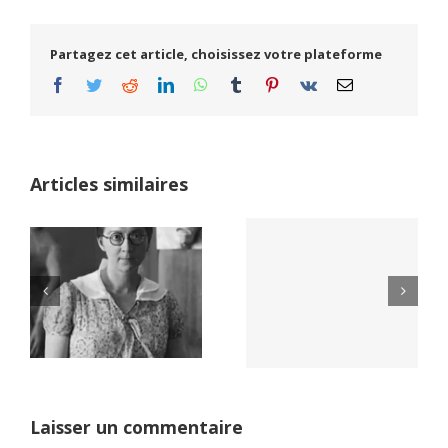
Partagez cet article, choisissez votre plateforme
Facebook
Twitter
Reddit
LinkedIn
WhatsApp
Tumblr
Pinterest
Vk
Email
Articles similaires
Yaïr Golan : une
Netflix Field of
démocratie pour
Dreams (1989)
un seul camp
Laisser un commentaire