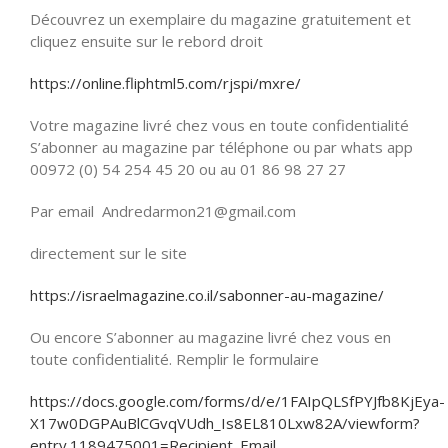
Découvrez un exemplaire du magazine gratuitement et
cliquez ensuite sur le rebord droit
https://online.fliphtml5.com/rjspi/mxre/
Votre magazine livré chez vous en toute confidentialité
S’abonner au magazine par téléphone ou par whats app
00972 (0) 54 254 45 20 ou au 01 86 98 27 27
Par email Andredarmon21@gmail.com
directement sur le site
https://israelmagazine.co.il/sabonner-au-magazine/
Ou encore S’abonner au magazine livré chez vous en
toute confidentialité. Remplir le formulaire
https://docs.google.com/forms/d/e/1FAIpQLSfPYJfb8KjEya-
X17w0DGPAuBlCGvqVUdh_Is8EL810Lxw82A/viewform?
entry.1189475001=Recipient_Email