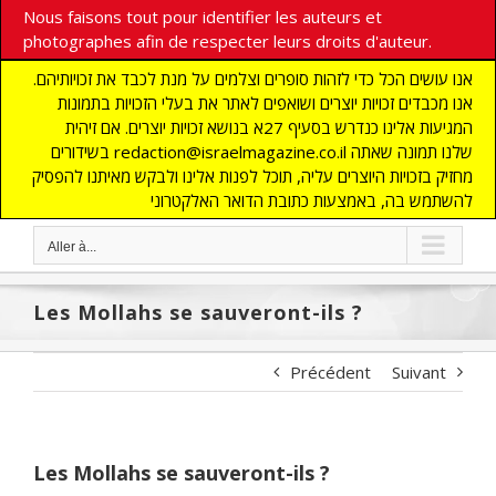
Nous faisons tout pour identifier les auteurs et
photographes afin de respecter leurs droits d'auteur.
אנו עושים הכל כדי לזהות סופרים וצלמים על מנת לכבד את זכויותיהם.
אנו מכבדים זכויות יוצרים ושואפים לאתר את בעלי הזכויות בתמונות
המגיעות אלינו כנדרש בסעיף 27א בנושא זכויות יוצרים. אם זיהית
בשידורים redaction@israelmagazine.co.il שלנו תמונה שאתה
מחזיק בזכויות היוצרים עליה, תוכל לפנות אלינו ולבקש מאיתנו להפסיק
להשתמש בה, באמצעות כתובת הדואר האלקטרוני
Aller à...
Les Mollahs se sauveront-ils ?
Précédent
Suivant
Les Mollahs se sauveront-ils ?