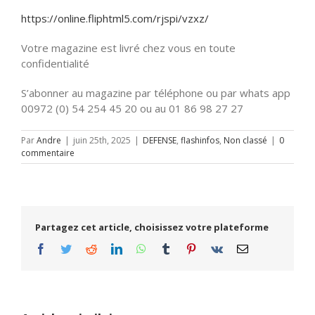
https://online.fliphtml5.com/rjspi/vzxz/
Votre magazine est livré chez vous en toute
confidentialité
S’abonner au magazine par téléphone ou par whats app
00972 (0) 54 254 45 20 ou au 01 86 98 27 27
Par
Andre
|
juin 25th, 2025
|
DEFENSE
,
flashinfos
,
Non classé
|
0
commentaire
Partagez cet article, choisissez votre plateforme
Facebook
Twitter
Reddit
LinkedIn
WhatsApp
Tumblr
Pinterest
Vk
Email