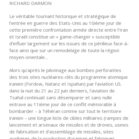
RICHARD DARMON
Le véritable tournant historique et stratégique de
l’entrée en guerre des Etats-Unis au 10ième jour de
cette première confrontation armée directe entre l’Iran
et Israël constitue un « game-changer » susceptible
d’influer largement sur les issues de ce périlleux face-à-
face ainsi que sur un remodelage de toute la région
moyen-orientale…
Alors qu’après le pilonnage aux bombes perforantes
des trois sites nucléaires-clés du programme atomique
iranien (Fordow, Natanz et Ispahan) par l’aviation US.
dans la nuit du 21 au 22 juin derniers, l’aviation de
Tsahal continuait sans désemparer et sans nulle
entrave au 11ième jour de ce conflit mémorable à
bombarder – à Téhéran comme sur tout le territoire
iranien – une longue liste de cibles militaires (rampes de
lancement et arsenaux de missiles et de drones, usines
de fabrication et d’assemblage de missiles, sites
auxiliaires de la production d’uranium et fabriques