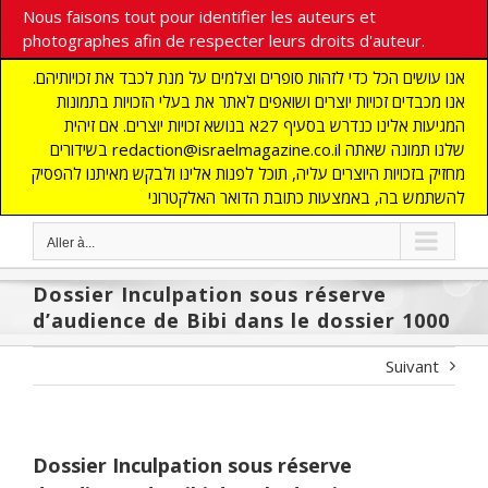
Nous faisons tout pour identifier les auteurs et
photographes afin de respecter leurs droits d'auteur.
אנו עושים הכל כדי לזהות סופרים וצלמים על מנת לכבד את זכויותיהם.
אנו מכבדים זכויות יוצרים ושואפים לאתר את בעלי הזכויות בתמונות
המגיעות אלינו כנדרש בסעיף 27א בנושא זכויות יוצרים. אם זיהית
בשידורים redaction@israelmagazine.co.il שלנו תמונה שאתה
מחזיק בזכויות היוצרים עליה, תוכל לפנות אלינו ולבקש מאיתנו להפסיק
להשתמש בה, באמצעות כתובת הדואר האלקטרוני
Aller à...
Dossier Inculpation sous réserve
d’audience de Bibi dans le dossier 1000
Suivant
Dossier Inculpation sous réserve