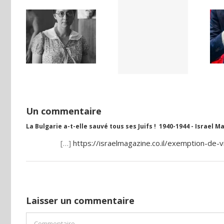
LAND,
Yaïr Golan : une
Netflix Field of
DE LA
démocratie
Dreams (1989)
NCE
pour un seul
ISE
camp
Un commentaire
La Bulgarie a-t-elle sauvé tous ses Juifs ! 1940-1944 - Israel 
[…]
https://israelmagazine.co.il/exemption-de-v
Laisser un commentaire
Commentaire