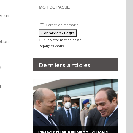
MOT DE PASSE
er un
Garder en mémoire
Oublié votre mot de passe ?
ption
Rejoignez-nous
Derniers articles
s
t
.
L’IMPOSTURE BENNETT : QUAND