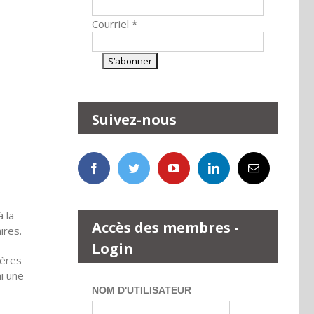
Courriel
*
Suivez-nous
 la
Accès des membres -
ires.
Login
rères
i une
NOM D'UTILISATEUR