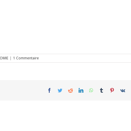
OMIE
|
1 Commentaire
Facebook
Twitter
Reddit
LinkedIn
WhatsApp
Tumblr
Pinterest
Vk