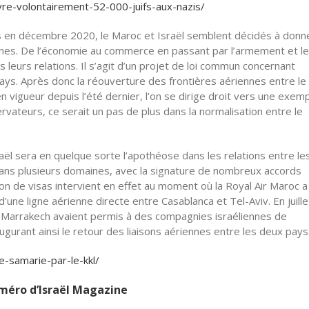
ivre-volontairement-52-000-juifs-aux-nazis/
es en décembre 2020, le Maroc et Israël semblent décidés à donn
ines. De l’économie au commerce en passant par l’armement et le
 leurs relations. Il s’agit d’un projet de loi commun concernant
ays. Après donc la réouverture des frontières aériennes entre le
 vigueur depuis l’été dernier, l’on se dirige droit vers une exem
vateurs, ce serait un pas de plus dans la normalisation entre le
ël sera en quelque sorte l’apothéose dans les relations entre le
dans plusieurs domaines, avec la signature de nombreux accords
n de visas intervient en effet au moment où la Royal Air Maroc a
une ligne aérienne directe entre Casablanca et Tel-Aviv. En juille
t Marrakech avaient permis à des compagnies israéliennes de
gurant ainsi le retour des liaisons aériennes entre les deux pays
ee-samarie-par-le-kkl/
numéro d’Israël Magazine