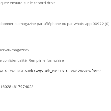
quez ensuite sur le rebord droit
 S’abonner au magazine par téléphone ou par whats app 00972 (0)
onner-au-magazine/
confidentialité. Remplir le formulaire
KjEya-X17w0DGPAuBlCGvqVUdh_Is8EL810Lxw82A/viewform?
3916028461797402/