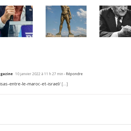
Une lettre
inédite de
Ile de Rhodes ;
Malraux sur
un foyer juif
l’État d’Israël |
déserté
PAR « LA REGLE
DU JEU »
Magazine
10 janvier 2022 à 11 h 27 min
- Répondre
isas-entre-le-maroc-et-israel/
[…]