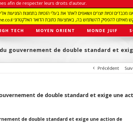
es afin de respecter leurs droits d'auteur.
redaction@israelmagazine.co.il סיק להשתמש בה, באמצעות כתובת הדואר האלקטרוני
IGH TECH
MOYEN ORIENT
MONDE JUIF
S
ue du gouvernement de double standard et ex
Précédent
Sui
 gouvernement de double standard et exige une ac
ernement de double standard et exige une action de