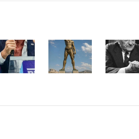
Une lettre
inédite de
Ile de Rhodes ;
Malraux sur
un foyer juif
l’État d’Israël |
déserté
PAR « LA REGLE
DU JEU »