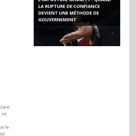
LA RUPTURE DE CONFIANCE
DEVIENT UNE MÉTHODE DE
GOUVERNEMENT
ROSE VALLAND, HEROÏNE DE LA
RESISTANCE FRANÇAISE
laré.
e ce
ue le
oir