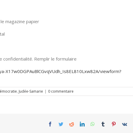
le magazine papier
tal
confidentialité. Remplir le formulaire
KjEya-X17w0DGPAuBlCGvqVUdh_Is8EL810Lxw82A/viewform?
émocratie
,
Judée-Samarie
|
0 commentaire
Facebook
Twitter
Reddit
LinkedIn
WhatsApp
Tumblr
Pinterest
Vk