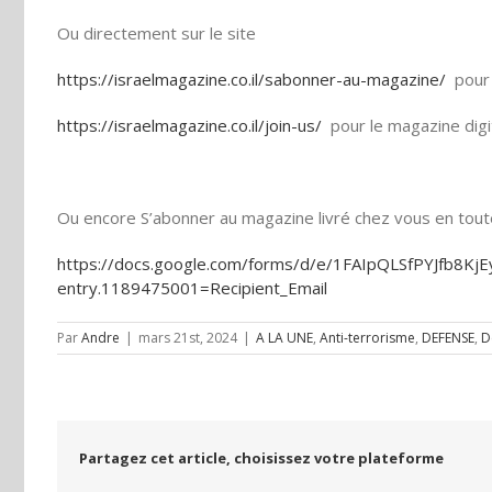
Ou directement sur le site
https://israelmagazine.co.il/sabonner-au-magazine/
pour 
https://israelmagazine.co.il/join-us/
pour le magazine digi
Ou encore S’abonner au magazine livré chez vous en toute 
https://docs.google.com/forms/d/e/1FAIpQLSfPYJfb8
entry.1189475001=Recipient_Email
Par
Andre
|
mars 21st, 2024
|
A LA UNE
,
Anti-terrorisme
,
DEFENSE
,
D
Partagez cet article, choisissez votre plateforme