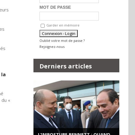
MOT DE PASSE
leurs
Garder en mémoire
tes
Oublié votre mot de passe ?
Rejoignez-nous
més
Derniers articles
 la
mé
 du «
L’IMPOSTURE BENNETT : QUAND