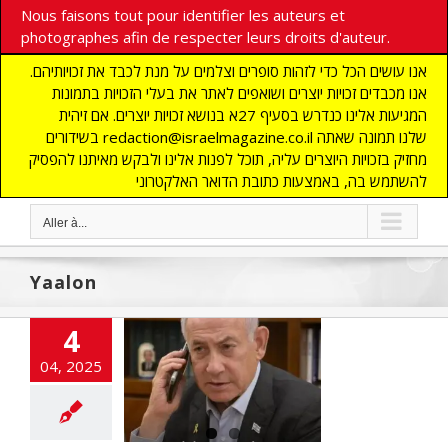
Nous faisons tout pour identifier les auteurs et
photographes afin de respecter leurs droits d'auteur.
אנו עושים הכל כדי לזהות סופרים וצלמים על מנת לכבד את זכויותיהם.
אנו מכבדים זכויות יוצרים ושואפים לאתר את בעלי הזכויות בתמונות
המגיעות אלינו כנדרש בסעיף 27א בנושא זכויות יוצרים. אם זיהית
בשידורים redaction@israelmagazine.co.il שלנו תמונה שאתה
מחזיק בזכויות היוצרים עליה, תוכל לפנות אלינו ולבקש מאיתנו להפסיק
להשתמש בה, באמצעות כתובת הדואר האלקטרוני
Aller à...
Yaalon
4
mier ministre,
04, 2025
in Netanyahou,
é deux plaintes
 diffamation
E
Anti-terrorisme