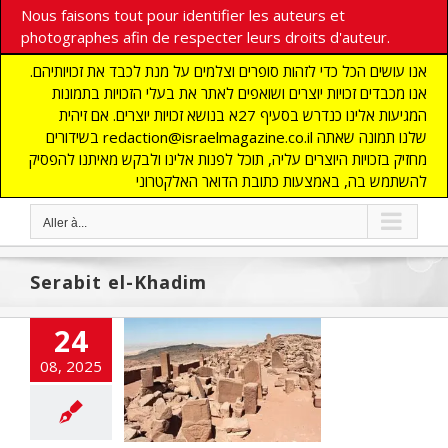
Nous faisons tout pour identifier les auteurs et
photographes afin de respecter leurs droits d'auteur.
אנו עושים הכל כדי לזהות סופרים וצלמים על מנת לכבד את זכויותיהם.
אנו מכבדים זכויות יוצרים ושואפים לאתר את בעלי הזכויות בתמונות
המגיעות אלינו כנדרש בסעיף 27א בנושא זכויות יוצרים. אם זיהית
בשידורים redaction@israelmagazine.co.il שלנו תמונה שאתה
מחזיק בזכויות היוצרים עליה, תוכל לפנות אלינו ולבקש מאיתנו להפסיק
להשתמש בה, באמצעות כתובת הדואר האלקטרוני
Aller à...
Serabit el-Khadim
24
velles de Moïse
08, 2025
découverte de
bit el-Khadim
E
ARCHEOLOGIE
Non classé