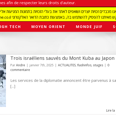
es afin de respecter leurs droits d'auteur.
redaction@israelmagazine.co.il סיק להשתמש בה, באמצעות כתובת הדואר האלקטרוני
IGH TECH
MOYEN ORIENT
MONDE JUIF
S
Trois israéliens sauvés du Mont Kuba au Japon
Par
Andre
|
janvier 7th, 2025
|
ACTUALITES
,
flashinfos
,
otages
|
0
commentaire
Les services de la diplomatie annoncent être parvenus à s
[...]
Lire la