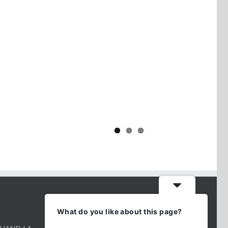
Yaïr Golan : une démocratie pour
un seul camp
CONTACT INFO
What do you like about this page?