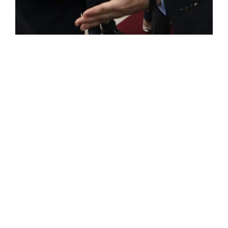
ROSE VALLAND, HEROÏNE DE LA RESISTANCE
FRANÇAISE