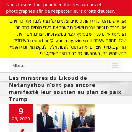
Nous faisons tout pour identifier les auteurs et
photographes afin de respecter leurs droits d'auteur.
אנו עושים הכל כדי לזהות סופרים וצלמים על מנת לכבד את זכויותיהם.
אנו מכבדים זכויות יוצרים ושואפים לאתר את בעלי הזכויות בתמונות
המגיעות אלינו כנדרש בסעיף 27א בנושא זכויות יוצרים. אם זיהית
בשידורים redaction@israelmagazine.co.il שלנו תמונה שאתה
מחזיק בזכויות היוצרים עליה, תוכל לפנות אלינו ולבקש מאיתנו להפסיק
להשתמש בה, באמצעות כתובת הדואר האלקטרוני
Aller à...
Les ministres du Likoud de
Netanyahou n’ont pas encore
manifesté leur soutien au plan de paix
Trump
9
oite blâme le
06, 2020
 de l’annexion
cart
A LA UNE
LITES
DEFENSE