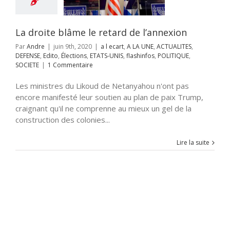
Élections
ETATS-
IS
flashinfos
TIQUE
SOCIETE
La droite blâme le retard de l’annexion
Par
Andre
|
juin 9th, 2020
|
a l ecart
,
A LA UNE
,
ACTUALITES
,
DEFENSE
,
Edito
,
Élections
,
ETATS-UNIS
,
flashinfos
,
POLITIQUE
,
SOCIETE
|
1 Commentaire
Les ministres du Likoud de Netanyahou n'ont pas
encore manifesté leur soutien au plan de paix Trump,
craignant qu'il ne comprenne au mieux un gel de la
construction des colonies...
Lire la suite