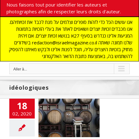
Nous faisons tout pour identifier les auteurs et
photographes afin de respecter leurs droits d'auteur.
אנו עושים הכל כדי לזהות סופרים וצלמים על מנת לכבד את זכויותיהם.
אנו מכבדים זכויות יוצרים ושואפים לאתר את בעלי הזכויות בתמונות
המגיעות אלינו כנדרש בסעיף 27א בנושא זכויות יוצרים. אם זיהית
בשידורים redaction@israelmagazine.co.il שלנו תמונה שאתה
מחזיק בזכויות היוצרים עליה, תוכל לפנות אלינו ולבקש מאיתנו להפסיק
להשתמש בה, באמצעות כתובת הדואר האלקטרוני
Aller à...
idéologiques
18
ope étiquette,
02, 2020
ns éthique
ACTUALITES
Edito
nfos
POLITIQUE
SOCIETE