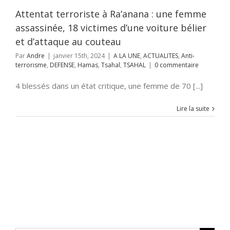
rorisme
DEFENSE
Tsahal
TSAHAL
Attentat terroriste à Ra’anana : une femme
assassinée, 18 victimes d’une voiture bélier
et d’attaque au couteau
Par
Andre
|
janvier 15th, 2024
|
A LA UNE
,
ACTUALITES
,
Anti-
terrorisme
,
DEFENSE
,
Hamas
,
Tsahal
,
TSAHAL
|
0 commentaire
4 blessés dans un état critique, une femme de 70 [...]
Lire la suite