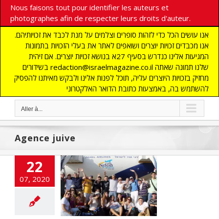
Nous faisons tout pour identifier les auteurs et
photographes afin de respecter leurs droits d'auteur.
אנו עושים הכל כדי לזהות סופרים וצלמים על מנת לכבד את זכויותיהם.
אנו מכבדים זכויות יוצרים ושואפים לאתר את בעלי הזכויות בתמונות
המגיעות אלינו כנדרש בסעיף 27א בנושא זכויות יוצרים. אם זיהית
בשידורים redaction@israelmagazine.co.il שלנו תמונה שאתה
מחזיק בזכויות היוצרים עליה, תוכל לפנות אלינו ולבקש מאיתנו להפסיק
להשתמש בה, באמצעות כתובת הדואר האלקטרוני
Aller à...
Agence juive
22
 de France et
07, 2020
ologie : Quand
 est plus verte
ailleurs
UNE
flashinfos