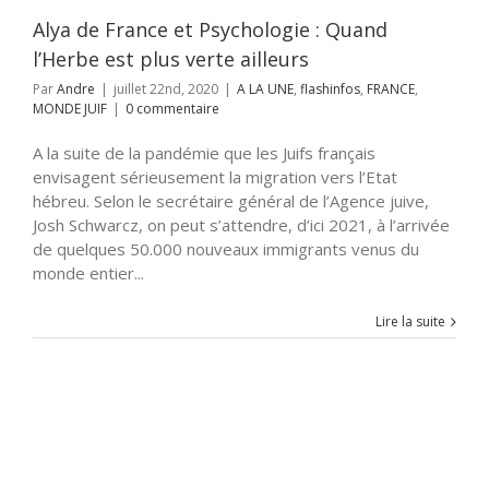
CE
MONDE JUIF
Alya de France et Psychologie : Quand
l’Herbe est plus verte ailleurs
Par
Andre
|
juillet 22nd, 2020
|
A LA UNE
,
flashinfos
,
FRANCE
,
MONDE JUIF
|
0 commentaire
A la suite de la pandémie que les Juifs français
envisagent sérieusement la migration vers l’Etat
hébreu. Selon le secrétaire général de l’Agence juive,
Josh Schwarcz, on peut s’attendre, d’ici 2021, à l’arrivée
de quelques 50.000 nouveaux immigrants venus du
monde entier...
Lire la suite