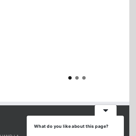
Yaïr Golan : une démocratie pour
un seul camp
CONTACT INFO
What do you like about this page?