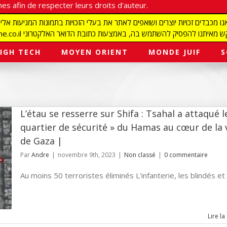
es afin de respecter leurs droits d'auteur.
redaction@israelmagazine.co.il סיק להשתמש בה, באמצעות כתובת הדואר האלקטרוני
IGH TECH
MOYEN ORIENT
MONDE JUIF
S
L’étau se resserre sur Shifa : Tsahal a attaqué l
quartier de sécurité » du Hamas au cœur de la v
de Gaza |
Par
Andre
|
novembre 9th, 2023
|
Non classé
|
0 commentaire
Au moins 50 terroristes éliminés L'infanterie, les blindés et le
Lire la