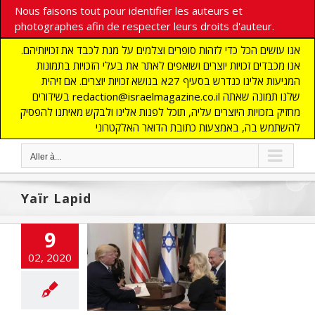
Nous faisons tout pour identifier les auteurs et
photographes afin de respecter leurs droits d'auteur.
אנו עושים הכל כדי לזהות סופרים וצלמים על מנת לכבד את זכויותיהם.
אנו מכבדים זכויות יוצרים ושואפים לאתר את בעלי הזכויות בתמונות
המגיעות אלינו כנדרש בסעיף 27א בנושא זכויות יוצרים. אם זיהית
בשידורים redaction@israelmagazine.co.il שלנו תמונה שאתה
מחזיק בזכויות היוצרים עליה, תוכל לפנות אלינו ולבקש מאיתנו להפסיק
להשתמש בה, באמצעות כתובת הדואר האלקטרוני
Aller à...
Yaïr Lapid
9
02, 2020
plan de paix
NE
ACTUALITES
RIENT
POLITIQUE