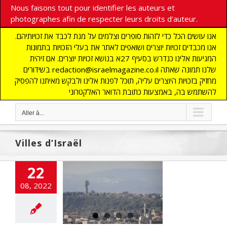
Nous faisons tout pour identifier les auteurs et
photographes afin de respecter leurs droits d'auteur.
אנו עושים הכל כדי לזהות סופרים וצלמים על מנת לכבד את זכויותיהם.
אנו מכבדים זכויות יוצרים ושואפים לאתר את בעלי הזכויות בתמונות
המגיעות אלינו כנדרש בסעיף 27א בנושא זכויות יוצרים. אם זיהית
בשידורים redaction@israelmagazine.co.il שלנו תמונה שאתה
מחזיק בזכויות היוצרים עליה, תוכל לפנות אלינו ולבקש מאיתנו להפסיק
להשתמש בה, באמצעות כתובת הדואר האלקטרוני
Aller à...
Villes d’Israël
22
l HaEmek : une
08, 2022
 sauvée par un
rabbin
SME
MONDE JUIF
TIQUE
SOCIETE