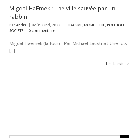
Migdal HaEmek : une ville sauvée par un
rabbin
Par
Andre
|
août 22nd, 2022
|
JUDAISME
,
MONDE JUIF
,
POLITIQUE
,
SOCIETE
|
0 commentaire
Migdal Haemek (la tour) Par Michaël Laustriat Une fois
[...]
Lire la suite