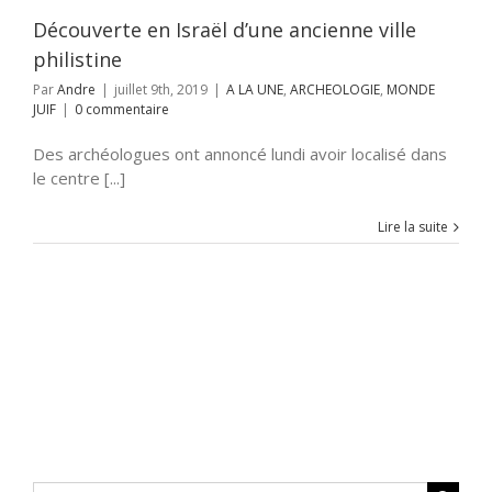
Découverte en Israël d’une ancienne ville
philistine
Par
Andre
|
juillet 9th, 2019
|
A LA UNE
,
ARCHEOLOGIE
,
MONDE
JUIF
|
0 commentaire
Des archéologues ont annoncé lundi avoir localisé dans
le centre [...]
Lire la suite