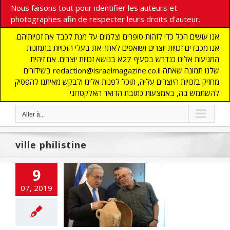
Nous faisons tout pour identifier les auteurs et
photographes afin de respecter leurs droits d'auteur.
אנו עושים הכל כדי לזהות סופרים וצלמים על מנת לכבד את זכויותיהם.
אנו מכבדים זכויות יוצרים ושואפים לאתר את בעלי הזכויות בתמונות
המגיעות אלינו כנדרש בסעיף 27א בנושא זכויות יוצרים. אם זיהית
בשידורים redaction@israelmagazine.co.il שלנו תמונה שאתה
מחזיק בזכויות היוצרים עליה, תוכל לפנות אלינו ולבקש מאיתנו להפסיק
להשתמש בה, באמצעות כתובת הדואר האלקטרוני
Aller à...
ville philistine
9
erte en Israël
07, 2019
ancienne ville
hilistine
E
ARCHEOLOGIE
ONDE JUIF