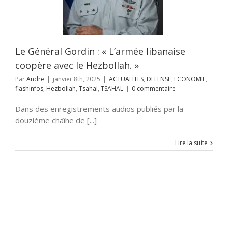
LITES
DEFENSE
OMIE
flashinfos
ah
Tsahal
TSAHAL
Le Général Gordin : « L’armée libanaise
coopère avec le Hezbollah. »
Par
Andre
|
janvier 8th, 2025
|
ACTUALITES
,
DEFENSE
,
ECONOMIE
,
flashinfos
,
Hezbollah
,
Tsahal
,
TSAHAL
|
0 commentaire
Dans des enregistrements audios publiés par la
douzième chaîne de [...]
Lire la suite