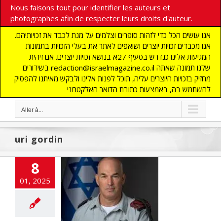
Nous faisons tout pour identifier les auteurs et
photographes afin de respecter leurs droits d'auteur.
אנו עושים הכל כדי לזהות סופרים וצלמים על מנת לכבד את זכויותיהם.
אנו מכבדים זכויות יוצרים ושואפים לאתר את בעלי הזכויות בתמונות
המגיעות אלינו כנדרש בסעיף 27א בנושא זכויות יוצרים. אם זיהית
בשידורים redaction@israelmagazine.co.il שלנו תמונה שאתה
מחזיק בזכויות היוצרים עליה, תוכל לפנות אלינו ולבקש מאיתנו להפסיק
להשתמש בה, באמצעות כתובת הדואר האלקטרוני
Aller à...
uri gordin
8
01, 2025
éral Gordin : «
mée libanaise
père avec le
zbollah. »