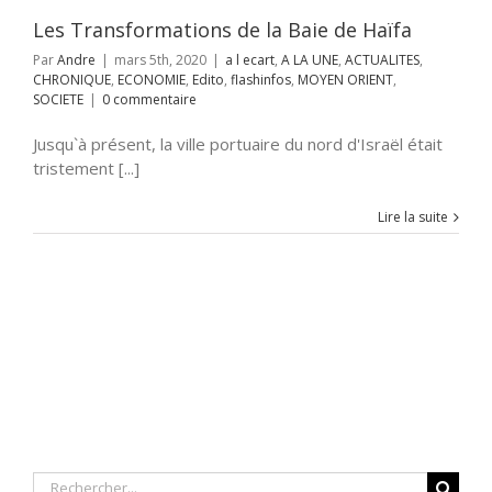
SOCIETE
Les Transformations de la Baie de Haïfa
Par
Andre
|
mars 5th, 2020
|
a l ecart
,
A LA UNE
,
ACTUALITES
,
CHRONIQUE
,
ECONOMIE
,
Edito
,
flashinfos
,
MOYEN ORIENT
,
SOCIETE
|
0 commentaire
Jusqu`à présent, la ville portuaire du nord d'Israël était
tristement [...]
Lire la suite
Rechercher: