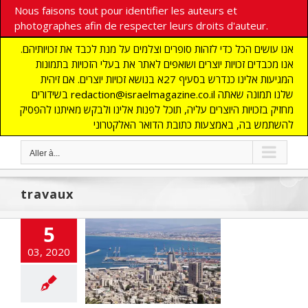
Nous faisons tout pour identifier les auteurs et
photographes afin de respecter leurs droits d'auteur.
אנו עושים הכל כדי לזהות סופרים וצלמים על מנת לכבד את זכויותיהם.
אנו מכבדים זכויות יוצרים ושואפים לאתר את בעלי הזכויות בתמונות
המגיעות אלינו כנדרש בסעיף 27א בנושא זכויות יוצרים. אם זיהית
בשידורים redaction@israelmagazine.co.il שלנו תמונה שאתה
מחזיק בזכויות היוצרים עליה, תוכל לפנות אלינו ולבקש מאיתנו להפסיק
להשתמש בה, באמצעות כתובת הדואר האלקטרוני
Aller à...
travaux
5
ansformations
03, 2020
 Baie de Haïfa
cart
A LA UNE
TES
CHRONIQUE
NOMIE
Edito
s
MOYEN ORIENT