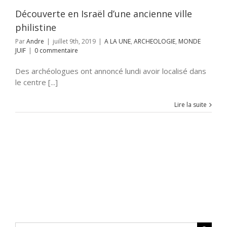
Découverte en Israël d’une ancienne ville
philistine
Par
Andre
|
juillet 9th, 2019
|
A LA UNE
,
ARCHEOLOGIE
,
MONDE
JUIF
|
0 commentaire
Des archéologues ont annoncé lundi avoir localisé dans
le centre [...]
Lire la suite