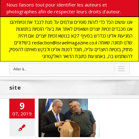
Nous faisons tout pour identifier les auteurs et
photographes afin de respecter leurs droits d'auteur.
אנו עושים הכל כדי לזהות סופרים וצלמים על מנת לכבד את זכויותיהם.
אנו מכבדים זכויות יוצרים ושואפים לאתר את בעלי הזכויות בתמונות
המגיעות אלינו כנדרש בסעיף 27א בנושא זכויות יוצרים. אם זיהית
בשידורים redaction@israelmagazine.co.il שלנו תמונה שאתה
מחזיק בזכויות היוצרים עליה, תוכל לפנות אלינו ולבקש מאיתנו להפסיק
להשתמש בה, באמצעות כתובת הדואר האלקטרוני
Aller à...
site
9
erte en Israël
07, 2019
ancienne ville
hilistine
E
ARCHEOLOGIE
ONDE JUIF