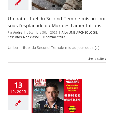
u Mur des
mentations
E
ARCHEOLOGIE
nfos
Non classé
Un bain rituel du Second Temple mis au jour
sous l’esplanade du Mur des Lamentations
Par
Andre
|
décembre 30th, 2025
|
A LA UNE
,
ARCHEOLOGIE
,
flashinfos
,
Non classé
|
0 commentaire
Un bain rituel du Second Temple mis au jour sous [...]
Lire la suite
13
ch approuve 19
12, 2025
nouvelles
antations en
ée-Samarie
UNE
ECONOMIE