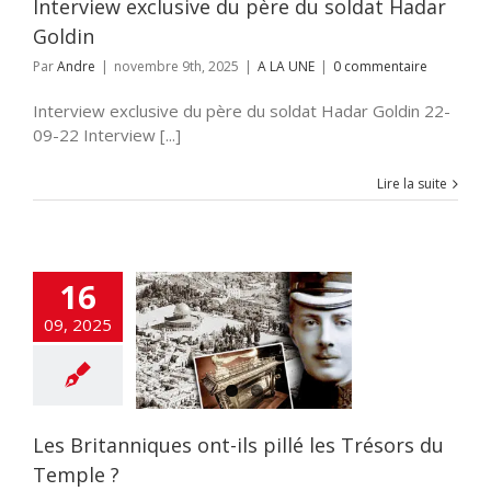
Interview exclusive du père du soldat Hadar
Goldin
Par
Andre
|
novembre 9th, 2025
|
A LA UNE
|
0 commentaire
Interview exclusive du père du soldat Hadar Goldin 22-
09-22 Interview [...]
Lire la suite
16
itanniques ont-
09, 2025
lé les Trésors du
Temple ?
NE
DECOUVERTE
flashinfos
Les Britanniques ont-ils pillé les Trésors du
Temple ?