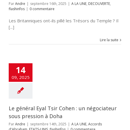
Par
Andre
|
septembre 16th, 2025
|
A LA UNE
,
DECOUVERTE
,
flashinfos
|
0 commentaire
Les Britanniques ont-ils pillé les Trésors du Temple ? Il
[...]
Lire la suite
14
09, 2025
Le général Eyal Tsir Cohen : un négociateur
sous pression à Doha
Par
Andre
|
septembre 14th, 2025
|
A LA UNE
,
Accords
d'Abraham
,
ETATS-UNIS
,
flashinfos
|
0 commentaire