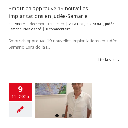
amarie
Non classé
Smotrich approuve 19 nouvelles
implantations en Judée-Samarie
Par
Andre
|
décembre 13th, 2025
|
A LA UNE
,
ECONOMIE
,
Judée-
Samarie
,
Non classé
|
0 commentaire
Smotrich approuve 19 nouvelles implantations en Judée-
Samarie Lors de la [...]
Lire la suite
9
11, 2025
ew exclusive du
u soldat Hadar
Goldin
A LA UNE