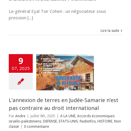
Le général Eyal Tsir Cohen : un négociateur sous
pression [...]
Lire la suite
xion de terres
9
e-Samarie n’est
07, 2025
traire au droit
ternational
 UNE
Accords
miques israélo-
iniens
DEFENSE
UNIS
flashinfos
L’annexion de terres en Judée-Samarie n’est
IRE
Non classé
pas contraire au droit international
Par
Andre
|
juillet 9th, 2025
|
A LA UNE
,
Accords économiques
israélo-palestiniens
,
DEFENSE
,
ETATS-UNIS
,
flashinfos
,
HISTOIRE
,
Non
classé
|
0 commentaire