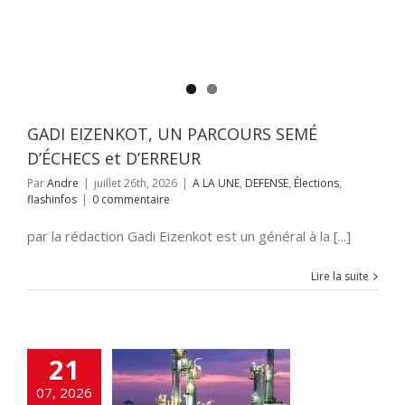
GADI EIZENKOT, UN PARCOURS SEMÉ
D’ÉCHECS et D’ERREUR
Par
Andre
|
juillet 26th, 2026
|
A LA UNE
,
DEFENSE
,
Élections
,
flashinfos
|
0 commentaire
par la rédaction Gadi Eizenkot est un général à la [...]
Lire la suite
21
07, 2026
in, la centrale