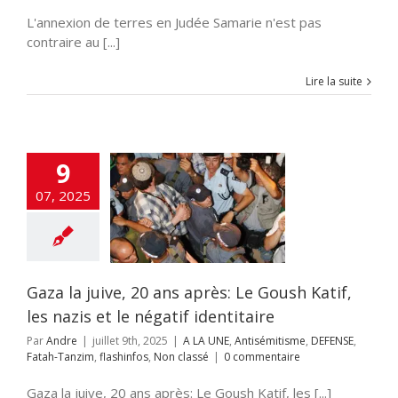
L'annexion de terres en Judée Samarie n'est pas
contraire au [...]
Lire la suite
9
a juive, 20 ans
Le Goush Katif,
07, 2025
is et le négatif
dentitaire
NE
Antisémitisme
SE
Fatah-Tanzim
nfos
Non classé
Gaza la juive, 20 ans après: Le Goush Katif,
les nazis et le négatif identitaire
Par
Andre
|
juillet 9th, 2025
|
A LA UNE
,
Antisémitisme
,
DEFENSE
,
Fatah-Tanzim
,
flashinfos
,
Non classé
|
0 commentaire
Gaza la juive, 20 ans après: Le Goush Katif, les [...]