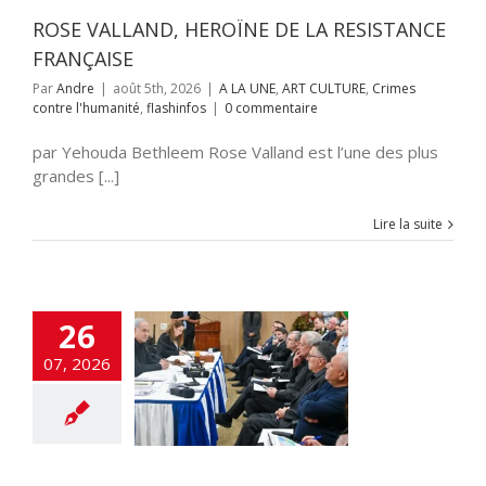
flashinfos
ROSE VALLAND, HEROÏNE DE LA RESISTANCE
FRANÇAISE
Par
Andre
|
août 5th, 2026
|
A LA UNE
,
ART CULTURE
,
Crimes
contre l'humanité
,
flashinfos
|
0 commentaire
par Yehouda Bethleem Rose Valland est l’une des plus
grandes [...]
Lire la suite
26
EIZENKOT, UN
07, 2026
COURS SEMÉ
CS et D’ERREUR
 UNE
DEFENSE
ions
flashinfos