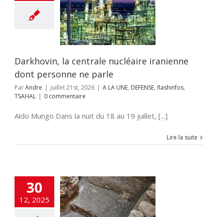
aire iranienne
 personne ne
parle
 UNE
DEFENSE
hinfos
TSAHAL
Darkhovin, la centrale nucléaire iranienne
dont personne ne parle
Par
Andre
|
juillet 21st, 2026
|
A LA UNE
,
DEFENSE
,
flashinfos
,
TSAHAL
|
0 commentaire
Aldo Mungo Dans la nuit du 18 au 19 juillet, [...]
Lire la suite
30
ain rituel du
 Temple mis au
12, 2025
ous l’esplanade