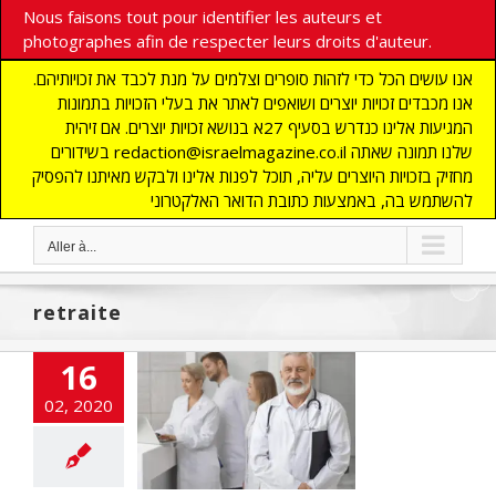
Nous faisons tout pour identifier les auteurs et
photographes afin de respecter leurs droits d'auteur.
אנו עושים הכל כדי לזהות סופרים וצלמים על מנת לכבד את זכויותיהם.
אנו מכבדים זכויות יוצרים ושואפים לאתר את בעלי הזכויות בתמונות
המגיעות אלינו כנדרש בסעיף 27א בנושא זכויות יוצרים. אם זיהית
בשידורים redaction@israelmagazine.co.il שלנו תמונה שאתה
מחזיק בזכויות היוצרים עליה, תוכל לפנות אלינו ולבקש מאיתנו להפסיק
להשתמש בה, באמצעות כתובת הדואר האלקטרוני
Aller à...
retraite
16
02, 2020
rie de Médecins
en Israël
NE
ACTUALITES
lashinfos
SANTE