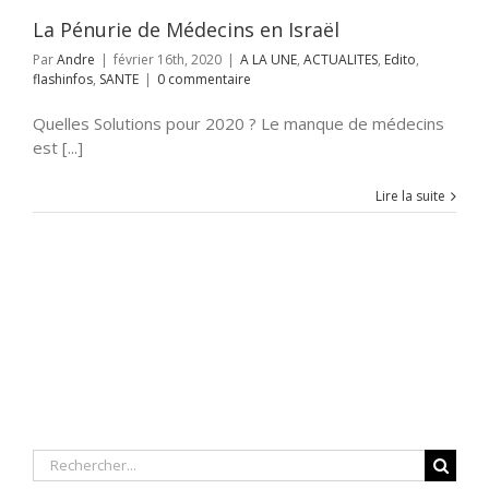
La Pénurie de Médecins en Israël
Par
Andre
|
février 16th, 2020
|
A LA UNE
,
ACTUALITES
,
Edito
,
flashinfos
,
SANTE
|
0 commentaire
Quelles Solutions pour 2020 ? Le manque de médecins
est [...]
Lire la suite
Rechercher: