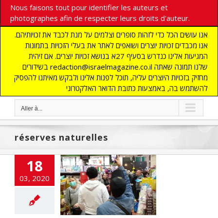
Nous faisons tout pour identifier les auteurs et
photographes afin de respecter leurs droits d'auteur.
אנו עושים הכל כדי לזהות סופרים וצלמים על מנת לכבד את זכויותיהם.
אנו מכבדים זכויות יוצרים ושואפים לאתר את בעלי הזכויות בתמונות
המגיעות אלינו כנדרש בסעיף 27א בנושא זכויות יוצרים. אם זיהית
בשידורים redaction@israelmagazine.co.il שלנו תמונה שאתה
מחזיק בזכויות היוצרים עליה, תוכל לפנות אלינו ולבקש מאיתנו להפסיק
להשתמש בה, באמצעות כתובת הדואר האלקטרוני
Aller à...
réserves naturelles
18
elles directives
ël resserre les
03, 2020
es à cause du
ronavirus
cart
A LA UNE
ITES
ECONOMIE