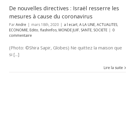
lashinfos
MONDE
SANTE
SOCIETE
De nouvelles directives : Israël resserre les
mesures à cause du coronavirus
Par
Andre
|
mars 18th, 2020
|
a l ecart
,
A LA UNE
,
ACTUALITES
,
ECONOMIE
,
Edito
,
flashinfos
,
MONDE JUIF
,
SANTE
,
SOCIETE
|
0
commentaire
(Photo: ©Shira Sapir, Globes) Ne quittez la maison que
si [...]
Lire la suite