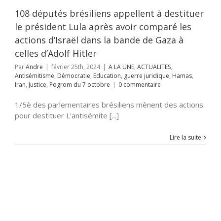
tisme
Démocratie
n
guerre juridique
108 députés brésiliens appellent à destituer
as
Iran
Justice
le président Lula après avoir comparé les
m du 7 octobre
actions d’Israël dans la bande de Gaza à
celles d’Adolf Hitler
Par
Andre
|
février 25th, 2024
|
A LA UNE
,
ACTUALITES
,
Antisémitisme
,
Démocratie
,
Education
,
guerre juridique
,
Hamas
,
Iran
,
Justice
,
Pogrom du 7 octobre
|
0 commentaire
1/5è des parlementaires brésiliens mènent des actions
pour destituer L'antisémite [...]
Lire la suite