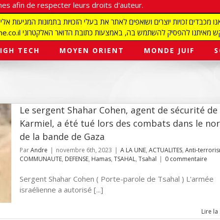
es afin de respecter leurs droits d'auteur.
redaction@israelmagazine.co.il סיק להשתמש בה, באמצעות כתובת הדואר האלקטרוני
IGH TECH
MOYEN ORIENT
MONDE JUIF
S
Le sergent Shahar Cohen, agent de sécurité de
Karmiel, a été tué lors des combats dans le no
de la bande de Gaza
Par
Andre
|
novembre 6th, 2023
|
A LA UNE
,
ACTUALITES
,
Anti-terrori
COMMUNAUTE
,
DEFENSE
,
Hamas
,
TSAHAL
,
Tsahal
|
0 commentaire
Sergent Shahar Cohen ( Porte-parole de Tsahal ) L'armée
israélienne a autorisé [...]
Lire la