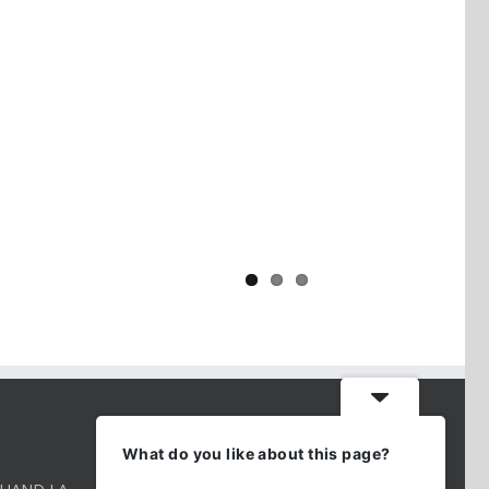
Yaïr Golan : une démocratie pour
un seul camp
CONTACT INFO
What do you like about this page?