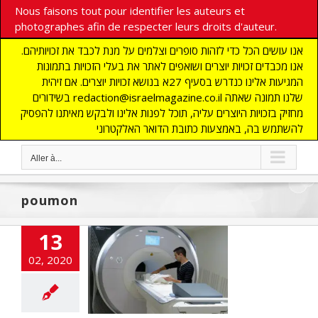
Nous faisons tout pour identifier les auteurs et
photographes afin de respecter leurs droits d'auteur.
אנו עושים הכל כדי לזהות סופרים וצלמים על מנת לכבד את זכויותיהם.
אנו מכבדים זכויות יוצרים ושואפים לאתר את בעלי הזכויות בתמונות
המגיעות אלינו כנדרש בסעיף 27א בנושא זכויות יוצרים. אם זיהית
בשידורים redaction@israelmagazine.co.il שלנו תמונה שאתה
מחזיק בזכויות היוצרים עליה, תוכל לפנות אלינו ולבקש מאיתנו להפסיק
להשתמש בה, באמצעות כתובת הדואר האלקטרוני
Aller à...
poumon
13
anner presque
02, 2020
s radiation
NE
ACTUALITES
UVERTE
Edito
nfos
HIGH TECH