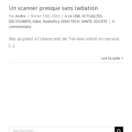
NTE
SOCIETE
Un scanner presque sans radiation
Par
Andre
|
février 13th, 2020
|
A LA UNE
,
ACTUALITES
,
DECOUVERTE
,
Edito
,
flashinfos
,
HIGH TECH
,
SANTE
,
SOCIETE
|
0
commentaire
Mis au point à l'Université de Tel-Aviv entré en service
[...]
Lire la suite
Rechercher: