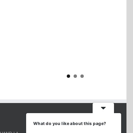
Yaïr Golan : une démocratie pour
un seul camp
CONTACT INFO
What do you like about this page?