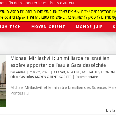
es afin de respecter leurs droits d'auteur.
redaction@israelmagazine.co.il סיק להשתמש בה, באמצעות כתובת הדואר האלקטרוני
IGH TECH
MOYEN ORIENT
MONDE JUIF
S
Michael Mirilashvili : un milliardaire israélien
espère apporter de l’eau à Gaza desséchée
Par
Andre
|
mai 7th, 2020
|
a l ecart
,
A LA UNE
,
ACTUALITES
,
ECONOMI
Edito
,
flashinfos
,
MOYEN ORIENT
,
SOCIETE
|
0 commentaire
Michael Mirilashvili et le ministre brésilien des Sciences Ma
Pontes [...]
Lire la