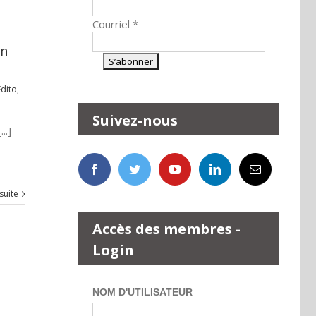
Courriel
*
en
Edito
,
Suivez-nous
..]
 suite
Accès des membres -
Login
NOM D'UTILISATEUR