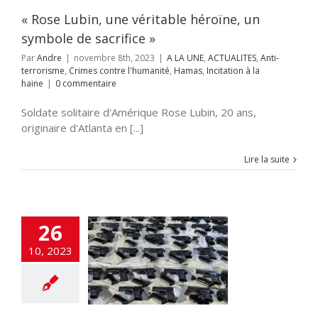
ation à la haine
« Rose Lubin, une véritable héroïne, un
symbole de sacrifice »
Par
Andre
|
novembre 8th, 2023
|
A LA UNE
,
ACTUALITES
,
Anti-
terrorisme
,
Crimes contre l'humanité
,
Hamas
,
Incitation à la
haine
|
0 commentaire
Soldate solitaire d'Amérique Rose Lubin, 20 ans,
originaire d'Atlanta en [...]
Lire la suite
 réseau de
26
bande d’armes
ace de créer un
10, 2023
eau front de
guerre
NE
ACTUALITES
rorisme
criminalité
DEFENSE
Hamas