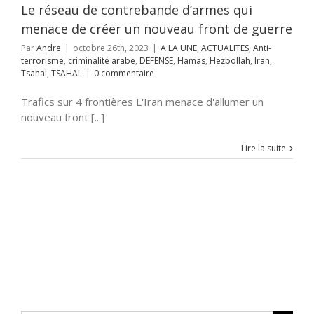
lah
Iran
Tsahal
Le réseau de contrebande d’armes qui
TSAHAL
menace de créer un nouveau front de guerre
Par
Andre
|
octobre 26th, 2023
|
A LA UNE
,
ACTUALITES
,
Anti-
terrorisme
,
criminalité arabe
,
DEFENSE
,
Hamas
,
Hezbollah
,
Iran
,
Tsahal
,
TSAHAL
|
0 commentaire
Trafics sur 4 frontières L'Iran menace d'allumer un
nouveau front [...]
Lire la suite