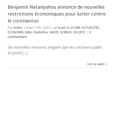
ITES
ECONOMIE
lashinfos
SANTE
Benjamin Netanyahou annonce de nouvelles
ENCE
SOCIETE
restrictions économiques pour lutter contre
le coronavirus
Par
Andre
|
mars 17th, 2020
|
a l ecart
,
A LA UNE
,
ACTUALITES
,
ECONOMIE
,
Edito
,
flashinfos
,
SANTE
,
SCIENCE
,
SOCIETE
|
0
commentaire
De nouvelles mesures exigent que les secteurs public
et privé [...]
Lire la suite