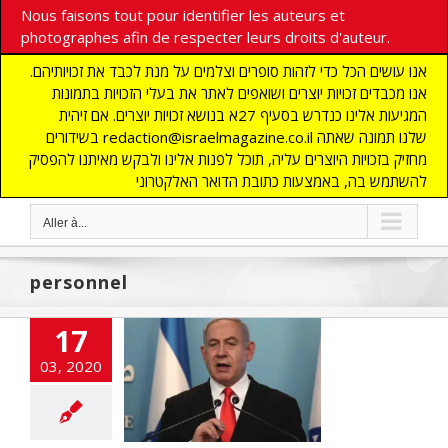
Nous faisons tout pour identifier les auteurs et
photographes afin de respecter leurs droits d'auteur.
אנו עושים הכל כדי לזהות סופרים וצלמים על מנת לכבד את זכויותיהם.
אנו מכבדים זכויות יוצרים ושואפים לאתר את בעלי הזכויות בתמונות
המגיעות אלינו כנדרש בסעיף 27א בנושא זכויות יוצרים. אם זיהית
בשידורים redaction@israelmagazine.co.il שלנו תמונה שאתה
מחזיק בזכויות היוצרים עליה, תוכל לפנות אלינו ולבקש מאיתנו להפסיק
להשתמש בה, באמצעות כתובת הדואר האלקטרוני
Aller à...
personnel
in Netanyahou
17
e de nouvelles
strictions
03, 2020
omiques pour
er contre le
ronavirus
cart
A LA UNE