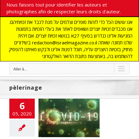
Nous faisons tout pour identifier les auteurs et
photographes afin de respecter leurs droits d'auteur.
אנו עושים הכל כדי לזהות סופרים וצלמים על מנת לכבד את זכויותיהם.
אנו מכבדים זכויות יוצרים ושואפים לאתר את בעלי הזכויות בתמונות
המגיעות אלינו כנדרש בסעיף 27א בנושא זכויות יוצרים. אם זיהית
בשידורים redaction@israelmagazine.co.il שלנו תמונה שאתה
מחזיק בזכויות היוצרים עליה, תוכל לפנות אלינו ולבקש מאיתנו להפסיק
להשתמש בה, באמצעות כתובת הדואר האלקטרוני
Aller à...
pèlerinage
6
les directives
19 : Ce qui est
05, 2020
sé et ce qui ne
l’est pas
cart
A LA UNE
ALITES
Edito