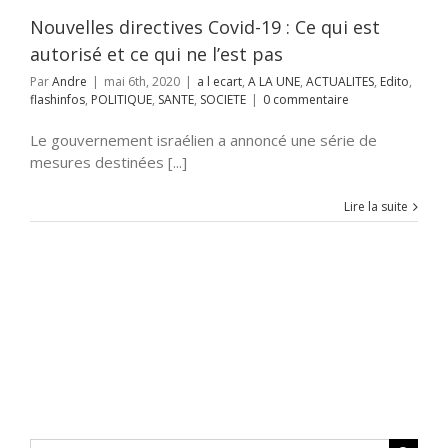
nfos
POLITIQUE
NTE
SOCIETE
Nouvelles directives Covid-19 : Ce qui est
autorisé et ce qui ne l’est pas
Par
Andre
|
mai 6th, 2020
|
a l ecart
,
A LA UNE
,
ACTUALITES
,
Edito
,
flashinfos
,
POLITIQUE
,
SANTE
,
SOCIETE
|
0 commentaire
Le gouvernement israélien a annoncé une série de
mesures destinées [...]
Lire la suite