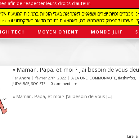
es afin de respecter leurs droits d'auteur.
redaction@israelmagazine.co.il סיק להשתמש בה, באמצעות כתובת הדואר האלקטרוני
IGH TECH
MOYEN ORIENT
MONDE JUIF
S
« Maman, Papa, et moi ? J’ai besoin de vous deu
Par
Andre
|
février 27th, 2022
|
A LA UNE
,
COMMUNAUTE
,
flashinfos
,
JUDAISME
,
SOCIETE
|
0 commentaire
« Maman, Papa, et moi ? J’ai besoin de vous [...]
Lire la