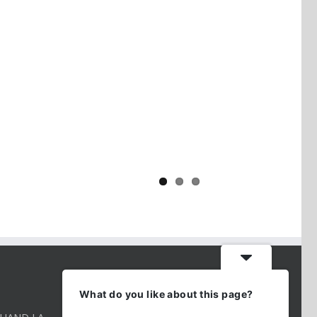
Yaïr Golan : une démocratie pour
un seul camp
CONTACT INFO
What do you like about this page?