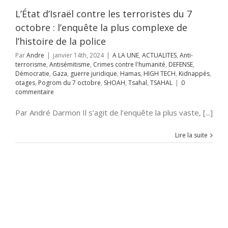
tie
Gaza
guerre
ue
Hamas
HIGH
L’État d’Israël contre les terroristes du 7
idnappés
otages
octobre : l’enquête la plus complexe de
m du 7 octobre
Tsahal
TSAHAL
l’histoire de la police
Par
Andre
|
janvier 14th, 2024
|
A LA UNE
,
ACTUALITES
,
Anti-
terrorisme
,
Antisémitisme
,
Crimes contre l'humanité
,
DEFENSE
,
Démocratie
,
Gaza
,
guerre juridique
,
Hamas
,
HIGH TECH
,
Kidnappés
,
otages
,
Pogrom du 7 octobre
,
SHOAH
,
Tsahal
,
TSAHAL
|
0
commentaire
Par André Darmon Il s’agit de l’enquête la plus vaste, [...]
Lire la suite