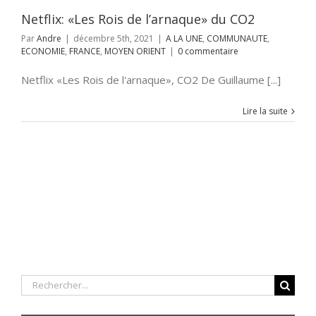
Netflix: «Les Rois de l’arnaque» du CO2
Par
Andre
|
décembre 5th, 2021
|
A LA UNE
,
COMMUNAUTE
,
ECONOMIE
,
FRANCE
,
MOYEN ORIENT
|
0 commentaire
Netflix «Les Rois de l'arnaque», CO2 De Guillaume [...]
Lire la suite
Rechercher: