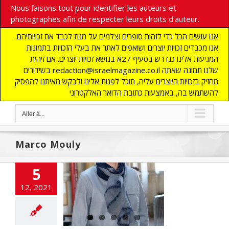
Nous faisons tout pour identifier les auteurs et
photographes afin de respecter leurs droits d'auteur.
אנו עושים הכל כדי לזהות סופרים וצלמים על מנת לכבד את זכויותיהם.
אנו מכבדים זכויות יוצרים ושואפים לאתר את בעלי הזכויות בתמונות
המגיעות אלינו כנדרש בסעיף 27א בנושא זכויות יוצרים. אם זיהית
בשידורים redaction@israelmagazine.co.il שלנו תמונה שאתה
מחזיק בזכויות היוצרים עליה, תוכל לפנות אלינו ולבקש מאיתנו להפסיק
להשתמש בה, באמצעות כתובת הדואר האלקטרוני
Aller à...
Marco Mouly
5
x: «Les Rois de
12, 2021
naque» du CO2
E
COMMUNAUTE
OMIE
FRANCE
YEN ORIENT