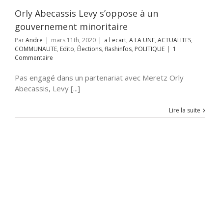
ions
flashinfos
Orly Abecassis Levy s’oppose à un
POLITIQUE
gouvernement minoritaire
Par
Andre
|
mars 11th, 2020
|
a l ecart
,
A LA UNE
,
ACTUALITES
,
COMMUNAUTE
,
Edito
,
Élections
,
flashinfos
,
POLITIQUE
|
1
Commentaire
Pas engagé dans un partenariat avec Meretz Orly
Abecassis, Levy [...]
Lire la suite