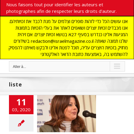
Nous faisons tout pour identifier les auteurs et
photographes afin de respecter leurs droits d'auteur.
אנו עושים הכל כדי לזהות סופרים וצלמים על מנת לכבד את זכויותיהם.
אנו מכבדים זכויות יוצרים ושואפים לאתר את בעלי הזכויות בתמונות
המגיעות אלינו כנדרש בסעיף 27א בנושא זכויות יוצרים. אם זיהית
בשידורים redaction@israelmagazine.co.il שלנו תמונה שאתה
מחזיק בזכויות היוצרים עליה, תוכל לפנות אלינו ולבקש מאיתנו להפסיק
להשתמש בה, באמצעות כתובת הדואר האלקטרוני
Aller à...
liste
Abecassis Levy
11
oppose à un
03, 2020
uvernement
inoritaire
cart
A LA UNE
CTUALITES
UNAUTE
Edito