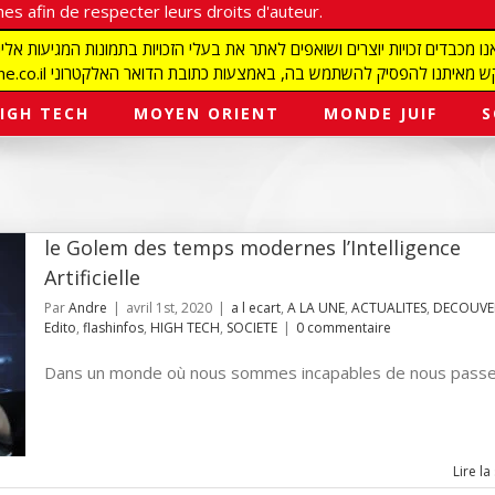
es afin de respecter leurs droits d'auteur.
redaction@israelmagazine.co.il סיק להשתמש בה, באמצעות כתובת הדואר האלקטרוני
IGH TECH
MOYEN ORIENT
MONDE JUIF
S
le Golem des temps modernes l’Intelligence
Artificielle
Par
Andre
|
avril 1st, 2020
|
a l ecart
,
A LA UNE
,
ACTUALITES
,
DECOUVE
Edito
,
flashinfos
,
HIGH TECH
,
SOCIETE
|
0 commentaire
Dans un monde où nous sommes incapables de nous passer 
Lire la