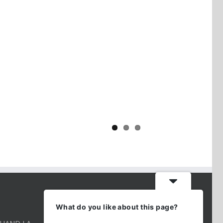
Yaïr Golan : une démocratie pour
un seul camp
CONTACT INFO
What do you like about this page?