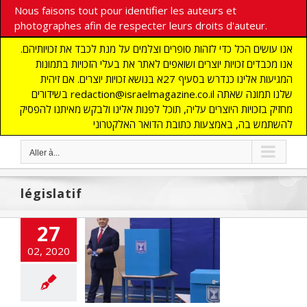
Nous faisons tout pour identifier les auteurs et
photographes afin de respecter leurs droits d'auteur.
אנו עושים הכל כדי לזהות סופרים וצלמים על מנת לכבד את זכויותיהם.
אנו מכבדים זכויות יוצרים ושואפים לאתר את בעלי הזכויות בתמונות
המגיעות אלינו כנדרש בסעיף 27א בנושא זכויות יוצרים. אם זיהית
בשידורים redaction@israelmagazine.co.il שלנו תמונה שאתה
מחזיק בזכויות היוצרים עליה, תוכל לפנות אלינו ולבקש מאיתנו להפסיק
להשתמש בה, באמצעות כתובת הדואר האלקטרוני
Aller à...
législatif
27
asse anti Bibi
02, 2020
ahou continue
cart
A LA UNE
ALITES
Edito
ions
flashinfos