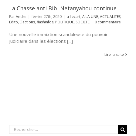
TIQUE
SOCIETE
La Chasse anti Bibi Netanyahou continue
Par
Andre
|
février 27th, 2020
|
a l ecart
,
A LA UNE
,
ACTUALITES
,
Edito
,
Élections
,
flashinfos
,
POLITIQUE
,
SOCIETE
|
0 commentaire
Une nouvelle immixtion scandaleuse du pouvoir
judiciaire dans les élections [...]
Lire la suite
Rechercher: