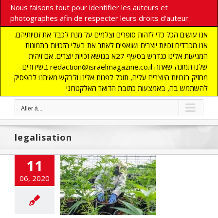
Nous faisons tout pour identifier les auteurs et
photographes afin de respecter leurs droits d'auteur.
אנו עושים הכל כדי לזהות סופרים וצלמים על מנת לכבד את זכויותיהם.
אנו מכבדים זכויות יוצרים ושואפים לאתר את בעלי הזכויות בתמונות
המגיעות אלינו כנדרש בסעיף 27א בנושא זכויות יוצרים. אם זיהית
בשידורים redaction@israelmagazine.co.il שלנו תמונה שאתה
מחזיק בזכויות היוצרים עליה, תוכל לפנות אלינו ולבקש מאיתנו להפסיק
להשתמש בה, באמצעות כתובת הדואר האלקטרוני
Aller à...
legalisation
11
06, 2020
vernement fait
 la légalisation
la marijuana
flashinfos
SANTE