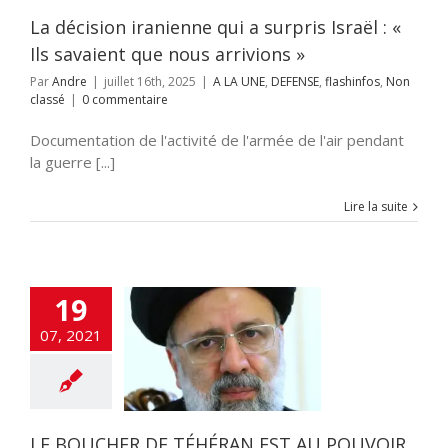
nfos
Non classé
La décision iranienne qui a surpris Israël : «
Ils savaient que nous arrivions »
Par
Andre
|
juillet 16th, 2025
|
A LA UNE
,
DEFENSE
,
flashinfos
,
Non
classé
|
0 commentaire
Documentation de l'activité de l'armée de l'air pendant
la guerre [...]
Lire la suite
19
BOUCHER DE
07, 2021
ÉRAN EST AU
OIR EN IRAN
 UNE
DEFENSE
s
MOYEN ORIENT
TSAHAL
LE BOUCHER DE TÉHÉRAN EST AU POUVOIR