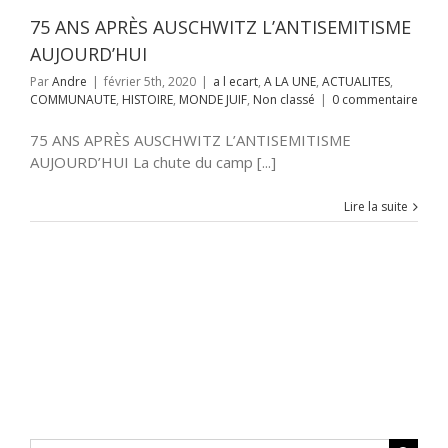
NAUTE
HISTOIRE
JUIF
Non classé
75 ANS APRÈS AUSCHWITZ L’ANTISEMITISME
AUJOURD’HUI
Par
Andre
|
février 5th, 2020
|
a l ecart
,
A LA UNE
,
ACTUALITES
,
COMMUNAUTE
,
HISTOIRE
,
MONDE JUIF
,
Non classé
|
0 commentaire
75 ANS APRÈS AUSCHWITZ L’ANTISEMITISME
AUJOURD’HUI La chute du camp [...]
Lire la suite