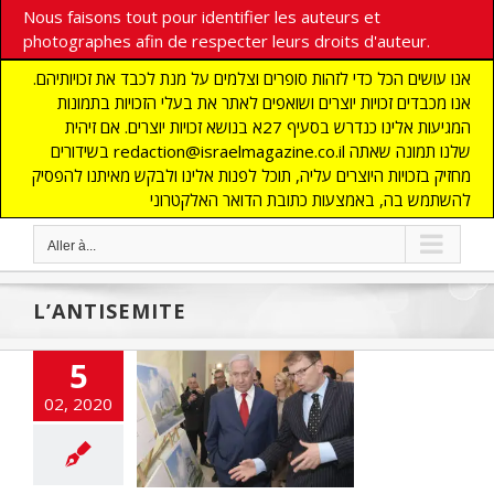
Nous faisons tout pour identifier les auteurs et
photographes afin de respecter leurs droits d'auteur.
אנו עושים הכל כדי לזהות סופרים וצלמים על מנת לכבד את זכויותיהם.
אנו מכבדים זכויות יוצרים ושואפים לאתר את בעלי הזכויות בתמונות
המגיעות אלינו כנדרש בסעיף 27א בנושא זכויות יוצרים. אם זיהית
בשידורים redaction@israelmagazine.co.il שלנו תמונה שאתה
מחזיק בזכויות היוצרים עליה, תוכל לפנות אלינו ולבקש מאיתנו להפסיק
להשתמש בה, באמצעות כתובת הדואר האלקטרוני
Aller à...
L’ANTISEMITE
5
 ANS APRÈS
USCHWITZ
02, 2020
TISEMITISME
JOURD’HUI
cart
A LA UNE
CTUALITES