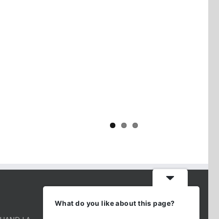
Yaïr Golan : une démocratie pour
un seul camp
CONTACT INFO
What do you like about this page?