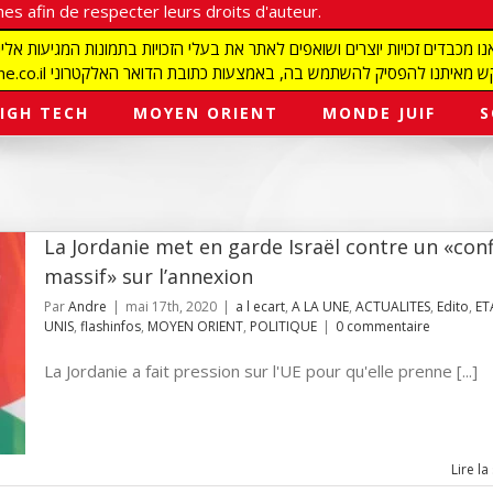
es afin de respecter leurs droits d'auteur.
redaction@israelmagazine.co.il סיק להשתמש בה, באמצעות כתובת הדואר האלקטרוני
IGH TECH
MOYEN ORIENT
MONDE JUIF
S
La Jordanie met en garde Israël contre un «conf
massif» sur l’annexion
Par
Andre
|
mai 17th, 2020
|
a l ecart
,
A LA UNE
,
ACTUALITES
,
Edito
,
ET
UNIS
,
flashinfos
,
MOYEN ORIENT
,
POLITIQUE
|
0 commentaire
La Jordanie a fait pression sur l'UE pour qu'elle prenne [...]
Lire la