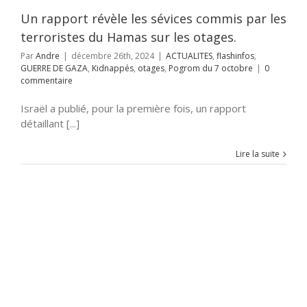
appés
otages
m du 7 octobre
Un rapport révèle les sévices commis par les
terroristes du Hamas sur les otages.
Par
Andre
|
décembre 26th, 2024
|
ACTUALITES
,
flashinfos
,
GUERRE DE GAZA
,
Kidnappés
,
otages
,
Pogrom du 7 octobre
|
0
commentaire
Israël a publié, pour la première fois, un rapport
détaillant [...]
Lire la suite