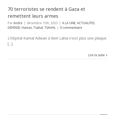
TSAHAL
70 terroristes se rendent à Gaza et
remettent leurs armes
Par
Andre
|
décembre 15th, 2023
|
A LA UNE
,
ACTUALITES
,
DEFENSE
,
Hamas
,
Tsahal
,
TSAHAL
|
0 commentaire
L'hôpital Kamal Adwan à Beit Lahia n'est plus une plaque
[...]
Lire la suite