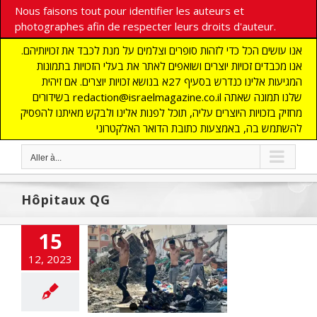
Nous faisons tout pour identifier les auteurs et
photographes afin de respecter leurs droits d'auteur.
אנו עושים הכל כדי לזהות סופרים וצלמים על מנת לכבד את זכויותיהם.
אנו מכבדים זכויות יוצרים ושואפים לאתר את בעלי הזכויות בתמונות
המגיעות אלינו כנדרש בסעיף 27א בנושא זכויות יוצרים. אם זיהית
בשידורים redaction@israelmagazine.co.il שלנו תמונה שאתה
מחזיק בזכויות היוצרים עליה, תוכל לפנות אלינו ולבקש מאיתנו להפסיק
להשתמש בה, באמצעות כתובת הדואר האלקטרוני
Aller à...
Hôpitaux QG
15
erroristes se
12, 2023
ent à Gaza et
nt leurs armes
NE
ACTUALITES
E
Hamas
Tsahal