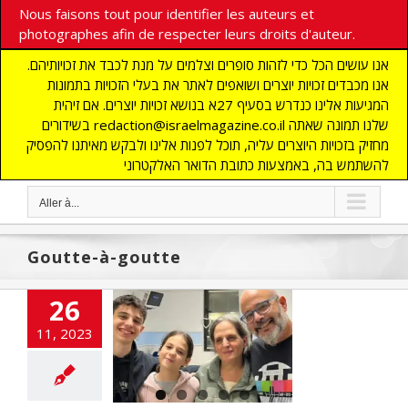
Nous faisons tout pour identifier les auteurs et
photographes afin de respecter leurs droits d'auteur.
אנו עושים הכל כדי לזהות סופרים וצלמים על מנת לכבד את זכויותיהם.
אנו מכבדים זכויות יוצרים ושואפים לאתר את בעלי הזכויות בתמונות
המגיעות אלינו כנדרש בסעיף 27א בנושא זכויות יוצרים. אם זיהית
בשידורים redaction@israelmagazine.co.il שלנו תמונה שאתה
מחזיק בזכויות היוצרים עליה, תוכל לפנות אלינו ולבקש מאיתנו להפסיק
להשתמש בה, באמצעות כתובת הדואר האלקטרוני
Aller à...
Goutte-à-goutte
26
tages libérés
11, 2023
 du risque d’un
ge de dernière
minute
NE
ACTUALITES