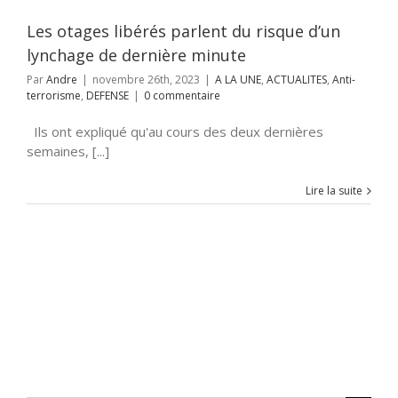
rrorisme
DEFENSE
Les otages libérés parlent du risque d’un
lynchage de dernière minute
Par
Andre
|
novembre 26th, 2023
|
A LA UNE
,
ACTUALITES
,
Anti-
terrorisme
,
DEFENSE
|
0 commentaire
Ils ont expliqué qu'au cours des deux dernières
semaines, [...]
Lire la suite