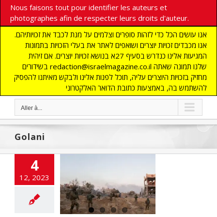
Nous faisons tout pour identifier les auteurs et
photographes afin de respecter leurs droits d'auteur.
אנו עושים הכל כדי לזהות סופרים וצלמים על מנת לכבד את זכויותיהם.
אנו מכבדים זכויות יוצרים ושואפים לאתר את בעלי הזכויות בתמונות
המגיעות אלינו כנדרש בסעיף 27א בנושא זכויות יוצרים. אם זיהית
בשידורים redaction@israelmagazine.co.il שלנו תמונה שאתה
מחזיק בזכויות היוצרים עליה, תוכל לפנות אלינו ולבקש מאיתנו להפסיק
להשתמש בה, באמצעות כתובת הדואר האלקטרוני
Aller à...
Golani
4
u 59 è jour de
re : invasion
12, 2023
nte de Jabalia
Shouja’iyya
NE
ACTUALITES
errorisme
Gaza