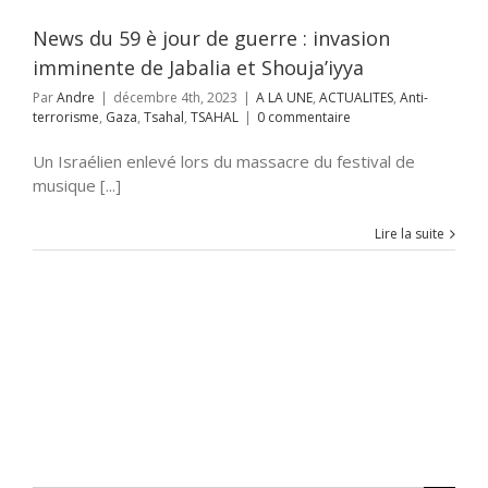
ahal
TSAHAL
News du 59 è jour de guerre : invasion
imminente de Jabalia et Shouja’iyya
Par
Andre
|
décembre 4th, 2023
|
A LA UNE
,
ACTUALITES
,
Anti-
terrorisme
,
Gaza
,
Tsahal
,
TSAHAL
|
0 commentaire
Un Israélien enlevé lors du massacre du festival de
musique [...]
Lire la suite