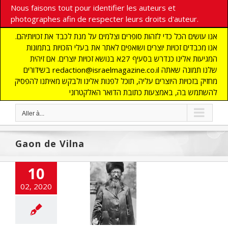
Nous faisons tout pour identifier les auteurs et
photographes afin de respecter leurs droits d'auteur.
אנו עושים הכל כדי לזהות סופרים וצלמים על מנת לכבד את זכויותיהם.
אנו מכבדים זכויות יוצרים ושואפים לאתר את בעלי הזכויות בתמונות
המגיעות אלינו כנדרש בסעיף 27א בנושא זכויות יוצרים. אם זיהית
בשידורים redaction@israelmagazine.co.il שלנו תמונה שאתה
מחזיק בזכויות היוצרים עליה, תוכל לפנות אלינו ולבקש מאיתנו להפסיק
להשתמש בה, באמצעות כתובת הדואר האלקטרוני
Aller à...
Gaon de Vilna
10
ianisme dans la
02, 2020
e du Rav Kook
NE
ACTUALITES
ashinfos
JUDAISME
ONDE JUIF