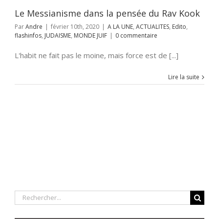
Le Messianisme dans la pensée du Rav Kook
Par
Andre
|
février 10th, 2020
|
A LA UNE
,
ACTUALITES
,
Edito
,
flashinfos
,
JUDAISME
,
MONDE JUIF
|
0 commentaire
L'habit ne fait pas le moine, mais force est de [...]
Lire la suite
Rechercher: