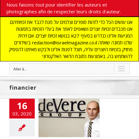
Nous faisons tout pour identifier les auteurs et
photographes afin de respecter leurs droits d'auteur.
אנו עושים הכל כדי לזהות סופרים וצלמים על מנת לכבד את זכויותיהם.
אנו מכבדים זכויות יוצרים ושואפים לאתר את בעלי הזכויות בתמונות
המגיעות אלינו כנדרש בסעיף 27א בנושא זכויות יוצרים. אם זיהית
בשידורים redaction@israelmagazine.co.il שלנו תמונה שאתה
מחזיק בזכויות היוצרים עליה, תוכל לפנות אלינו ולבקש מאיתנו להפסיק
להשתמש בה, באמצעות כתובת הדואר האלקטרוני
Aller à...
financier
16
sion : changer
03, 2020
omportements
cart
A LA UNE
TES
DECOUVERTE
ECONOMIE
Edito
s
SANTE
SCIENCE