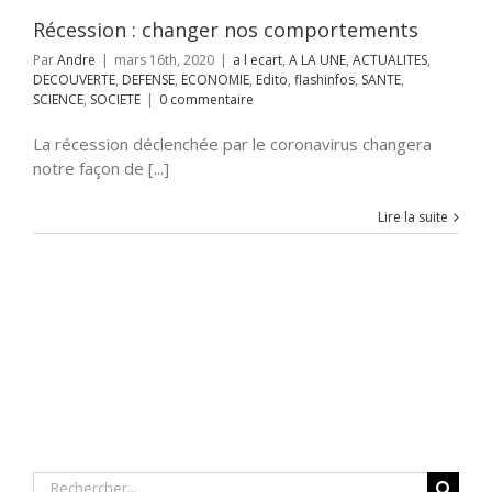
SOCIETE
Récession : changer nos comportements
Par
Andre
|
mars 16th, 2020
|
a l ecart
,
A LA UNE
,
ACTUALITES
,
DECOUVERTE
,
DEFENSE
,
ECONOMIE
,
Edito
,
flashinfos
,
SANTE
,
SCIENCE
,
SOCIETE
|
0 commentaire
La récession déclenchée par le coronavirus changera
notre façon de [...]
Lire la suite
Rechercher: